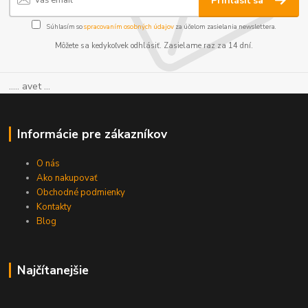
Prihlásiť sa
Súhlasím so
spracovaním osobných údajov
za účelom zasielania newslettera.
Môžete sa kedykoľvek odhlásiť. Zasielame raz za 14 dní.
..... avet ...
Informácie pre zákazníkov
O nás
Ako nakupovať
Obchodné podmienky
Kontakty
Blog
Najčítanejšie