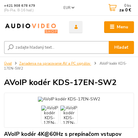
0
ks
+421 908 678 479
EUR
za
0 €
(Po-Pia, 8-16 hod.)
Menu
Hľadať
Úvod
Zariadenia na spracovanie AV a PC signálov
AVoIP kodér KDS-
17EN-SW2
AVoIP kodér KDS-17EN-SW2
AVoIP kodér 4K@60Hz s prepínačom vstupov