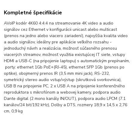
Kompletné špecifikácie
AVoIP kodér 4K60 4:4:4 na streamovanie 4K video a audio
signálov cez Ethernet v konfigurácii unicast alebo multicast
(prenos na jedno alebo viacero zariadení), najvyššia kvalita video
a audio signálov, ideálny pre aplikácie veľkého rozsahu -
jednoduchý návrh a realizácia, možnosť súčasného prenosu
viacerých streamov, možnosť využitia existujúcej IT siete, vstupy
HDMI a USB-C (na pripojenie laptopu) s automatickým prepínaním,
porty: ethernet 1Gb PoE+(RJ-45), ethernet SFP 1Gb (prenos po
optike), obojmerný prenos IR (3,5 mm mini jack), RS-232,
symetrický stereo audio vstup/výstup (skrutková svorkovnica),
USB B na pripojenie PC, 2 x USB A na pripojenie konferenčného
reproduktora s mikrofónom a webovej kamery, podpora audio
Dante digital (2 mono kanály IN/OUT), podpora audio LPCM (7.1
kanálov/24 bit/192 kHz), Dolby a DTS, rozmery 18,9 x 14,5 x 2,76
cm, 0,9 kg