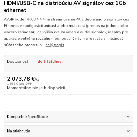
HDMI/USB-C na distribúciu AV signálov cez 1Gb
ethernet
AVoIP kodér 4K60 4:4:4 na streamovanie 4K video a audio signálov cez
Ethernet v konfigurácii unicast alebo multicast (prenos na jedno alebo
viacero zariadení), najvyššia kvalita video a audio signálov, ideálny pre
aplikácie veľkého rozsahu - jednoduchý návrh a realizácia, možnosť
súčasného prenosu v...
celý popis
Dostupnosť
do 3 týždňov
2 073,78 €
/
ks
1 686 €
bez DPH
Momentálne nie je k dispozícii
Kompletné špecifikácie
Na stiahnutie