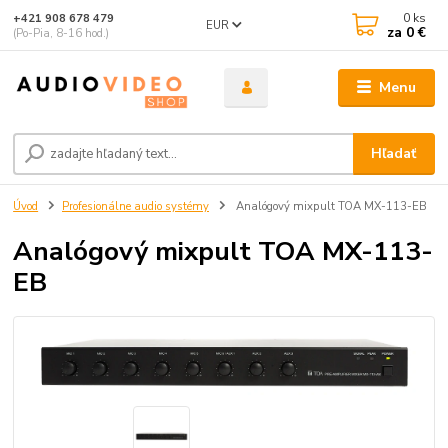
0
ks
+421 908 678 479
EUR
za
0 €
(Po-Pia, 8-16 hod.)
Menu
Hľadať
Úvod
Profesionálne audio systémy
Analógový mixpult TOA MX-113-EB
Analógový mixpult TOA MX-113-
EB