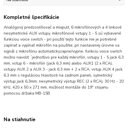
Kompletné špecifikácie
Analógový predzosilňovač a mixpult, 6 mikrofónových a 4 linkové
nesymetrické AUX vstupy, mikrofónové vstupy 1 - 5 sú vybavené
funkciou voice switch - pri použití tejto funkcie nie je potrebné
zapínať a vypínať mikrofón na použitie, pri nastavenej úrovne sa
signál z mikrofónu automatickyzapne/vypne, funkciu voice switch
možno navoliť ´jednotlivo pre každý mikrofón, vstupy 1 - 5 jack 6,3
mm, vstup 6 - mikrofón (jack 6,3 mm) alebo AUX1 (2 x RCA),
vstupy AUX 2 a AUX 3 - jack 6,3 mm + 2 x RCA, vstup AUX 4 jack
6,3 mm s reguláciou hlasitosti na zadnom paneli, symetrický
výstup jack 6,3mm, nesymetrický výstup REC (2 x RCA), 30 Hz - 20
kHz, 420 x 50 x 271 mm, možnosť montáže do 19" stojanu
pomocou držiaka MB-15B
Na stiahnutie