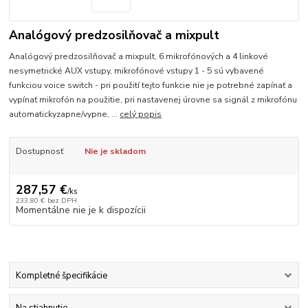
Analógový predzosilňovač a mixpult
Analógový predzosilňovač a mixpult, 6 mikrofónových a 4 linkové
nesymetrické AUX vstupy, mikrofónové vstupy 1 - 5 sú vybavené
funkciou voice switch - pri použití tejto funkcie nie je potrebné zapínať a
vypínať mikrofón na použitie, pri nastavenej úrovne sa signál z mikrofónu
automatickyzapne/vypne, ...
celý popis
Dostupnosť
Nie je skladom
287,57 €
/
ks
233,80 €
bez DPH
Momentálne nie je k dispozícii
Kompletné špecifikácie
Na stiahnutie