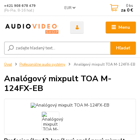
0
ks
+421 908 678 479
EUR
za
0 €
(Po-Pia, 8-16 hod.)
Menu
Hľadať
Úvod
Profesionálne audio systémy
Analógový mixpult TOA M-124FX-EB
Analógový mixpult TOA M-
124FX-EB