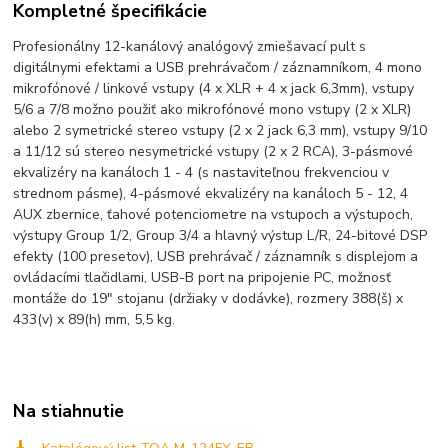
Kompletné špecifikácie
Profesionálny 12-kanálový analógový zmiešavací pult s
digitálnymi efektami a USB prehrávačom / záznamníkom, 4 mono
mikrofónové / linkové vstupy (4 x XLR + 4 x jack 6,3mm), vstupy
5/6 a 7/8 možno použiť ako mikrofónové mono vstupy (2 x XLR)
alebo 2 symetrické stereo vstupy (2 x 2 jack 6,3 mm), vstupy 9/10
a 11/12 sú stereo nesymetrické vstupy (2 x 2 RCA), 3-pásmové
ekvalizéry na kanáloch 1 - 4 (s nastaviteľnou frekvenciou v
strednom pásme), 4-pásmové ekvalizéry na kanáloch 5 - 12, 4
AUX zbernice, ťahové potenciometre na vstupoch a výstupoch,
výstupy Group 1/2, Group 3/4 a hlavný výstup L/R, 24-bitové DSP
efekty (100 presetov), USB prehrávač / záznamník s displejom a
ovládacími tlačidlami, USB-B port na pripojenie PC, možnosť
montáže do 19" stojanu (držiaky v dodávke), rozmery 388(š) x
433(v) x 89(h) mm, 5,5 kg.
Na stiahnutie