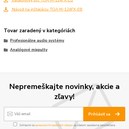
Katalógový list TOA M-124FX-EB
Návod na inštaláciu TOA M-124FX-EB
Tovar zaradený v kategóriách
Profesionálne audio systémy
Analógové mixpulty
Nepremeškajte novinky, akcie a
zľavy!
Prihlásiť sa
Súhlasím so
spracovaním osobných údajov
za účelom zasielania newslettera.