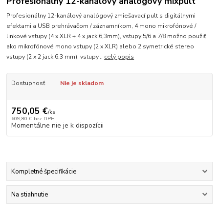
Profesionálny 12-kanálový analógový mixpult
Profesionálny 12-kanálový analógový zmiešavací pult s digitálnymi
efektami a USB prehrávačom / záznamníkom, 4 mono mikrofónové /
linkové vstupy (4 x XLR + 4 x jack 6,3mm), vstupy 5/6 a 7/8 možno použiť
ako mikrofónové mono vstupy (2 x XLR) alebo 2 symetrické stereo
vstupy (2 x 2 jack 6,3 mm), vstupy...
celý popis
Dostupnosť
Nie je skladom
750,05 €
/
ks
609,80 €
bez DPH
Momentálne nie je k dispozícii
Kompletné špecifikácie
Na stiahnutie