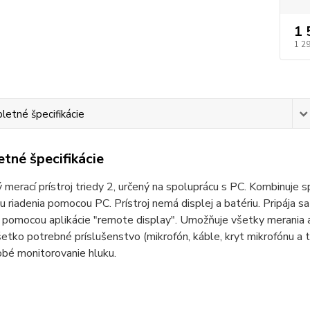
1 
1 2
etné špecifikácie
tné špecifikácie
 merací prístroj triedy 2, určený na spoluprácu s PC. Kombinuje
tou riadenia pomocou PC. Prístroj nemá displej a batériu. Pripája s
C pomocou aplikácie "remote display". Umožňuje všetky merania 
tko potrebné príslušenstvo (mikrofón, káble, kryt mikrofónu a t
bé monitorovanie hluku.