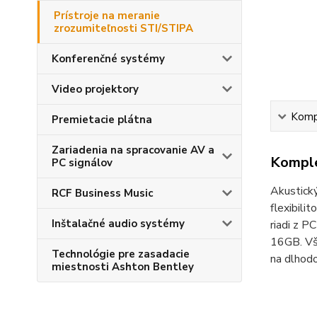
Prístroje na meranie
zrozumiteľnosti STI/STIPA
Konferenčné systémy
Video projektory
Kompl
Premietacie plátna
Zariadenia na spracovanie AV a
Komple
PC signálov
Akustický
RCF Business Music
flexibili
Inštalačné audio systémy
riadi z P
16GB. Vše
Technológie pre zasadacie
na dlhodo
miestnosti Ashton Bentley