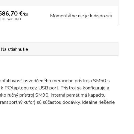
586,70 €
/
ks
Momentálne nie je k dispozícii
90 €
bez DPH
Na stiahnutie
 spoľahlivosť osvedčeného meracieho prístroja SM50 s
a k PC/laptopu cez USB port. Prístroj sa konfiguruje a
ako ručný prístroj SM90. Interná pamäť má kapacitu
ransportný kufor) sú súčasťou dodávky. Ideálne riešenie