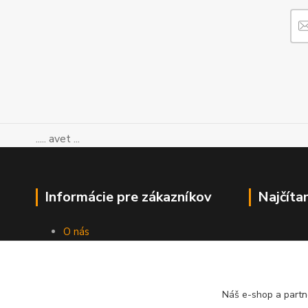
..... avet ...
Informácie pre zákazníkov
Najčíta
O nás
Ako nakupovať
Obchodné podmienky
Kontakty
Náš e-shop a partn
Blog