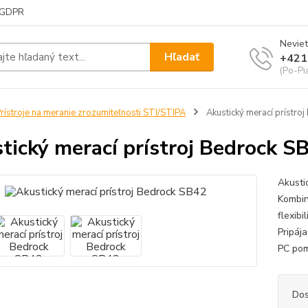
GDPR
Neviet
Hľadať
+421
(Po-Pi
rístroje na meranie zrozumiteľnosti STI/STIPA
Akustický merací prístro
tický merací prístroj Bedrock S
Akustic
Kombin
flexibi
Pripája
PC pom
Dos