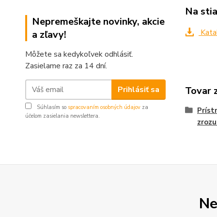
Na sti
Nepremeškajte novinky, akcie
Kata
a zľavy!
Môžete sa kedykoľvek odhlásiť.
Zasielame raz za 14 dní.
Prihlásiť sa
Tovar 
Súhlasím so
spracovaním osobných údajov
za
Príst
účelom zasielania newslettera.
zrozu
Ne