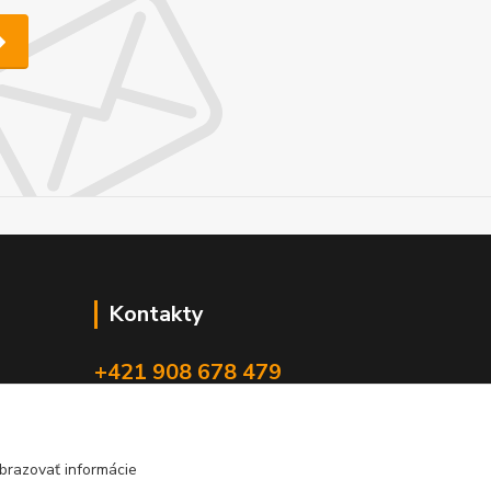
Kontakty
+421 908 678 479
(Po-Pia, 8-16 hod.)
info@audiovideoshop.sk
brazovať informácie