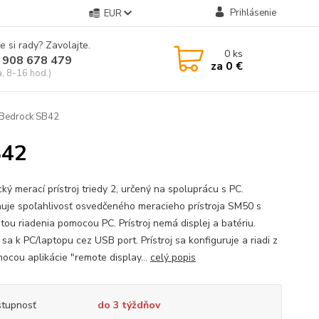
Prihlásenie
EUR
e si rady? Zavolajte.
0
ks
 908 678 479
za
0 €
a, 8-16 hod.)
j Bedrock SB42
B42
ký merací prístroj triedy 2, určený na spoluprácu s PC.
uje spoľahlivosť osvedčeného meracieho prístroja SM50 s
litou riadenia pomocou PC. Prístroj nemá displej a batériu.
 sa k PC/laptopu cez USB port. Prístroj sa konfiguruje a riadi z
ocou aplikácie "remote display...
celý popis
tupnosť
do 3 týždňov