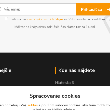
Prihlásiť sa
Súhlasím so
spracovaním osobných údajov
za účelom zasielania newslettera.
Môžete sa kedykoľvek odhlásiť. Zasielame raz za 14 dní.
nejšie
Kde nás nájdete
Hlučínska 6
83103 Bratislava
Spracovanie cookies
eri potrebujú Váš
súhlas
s použitím súborov cookies, aby Vám mohli zo
týkajúce sa Vašich záujmov.