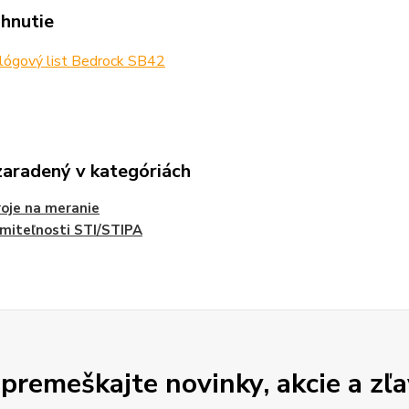
ahnutie
lógový list Bedrock SB42
zaradený v kategóriách
roje na meranie
miteľnosti STI/STIPA
premeškajte novinky, akcie a zľa