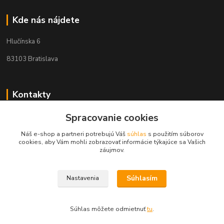
Kde nás nájdete
Hlučínska 6
83103 Bratislava
Kontakty
Spracovanie cookies
+421 908 678 479
(Po-Pia, 8-16 hod.)
Náš e-shop a partneri potrebujú Váš
súhlas
s použitím súborov
cookies, aby Vám mohli zobrazovať informácie týkajúce sa Vašich
info@audiovideoshop.sk
záujmov.
Súhlasím
Nastavenia
Súhlas môžete odmietnuť
tu
.
Vytvorené na
Eshop-rychlo.sk