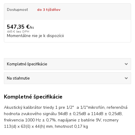
Dostupnosť
do 3 týždňov
547,35 €
/
ks
445 €
bez DPH
Momentálne nie je k dispozícii
Kompletné špecifikácie
Na stiahnutie
Kompletné špecifikácie
Akustický kalibrátor triedy 1 pre 1/2" a 1/1"mikrofón, referenčná
hodnota zvukového signálu 94dB ± 0,25dB a 114dB ± 0,25dB,
frekvencia 1000 Hz ± 0,7%, napájanie z batérie 9V, rozmery
113(d) x 63(š) x 44(h) mm, hmotnosť 0,17 kg