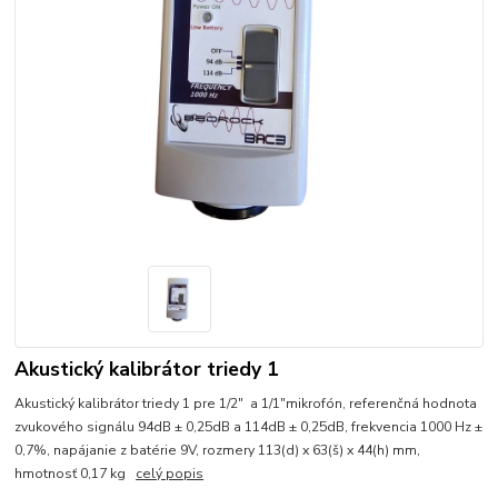
Akustický kalibrátor triedy 1
Akustický kalibrátor triedy 1 pre 1/2" a 1/1"mikrofón, referenčná hodnota
zvukového signálu 94dB ± 0,25dB a 114dB ± 0,25dB, frekvencia 1000 Hz ±
0,7%, napájanie z batérie 9V, rozmery 113(d) x 63(š) x 44(h) mm,
hmotnosť 0,17 kg
celý popis