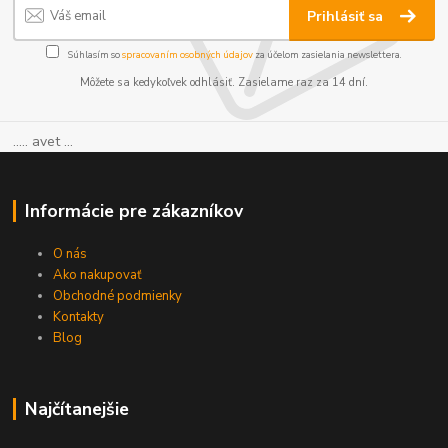
Prihlásiť sa
Súhlasím so
spracovaním osobných údajov
za účelom zasielania newslettera.
Môžete sa kedykoľvek odhlásiť. Zasielame raz za 14 dní.
..... avet ...
Informácie pre zákazníkov
O nás
Ako nakupovať
Obchodné podmienky
Kontakty
Blog
Najčítanejšie