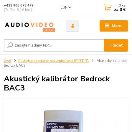
0
ks
+421 908 678 479
EUR
za
0 €
(Po-Pia, 8-16 hod.)
Menu
Hľadať
Úvod
Prístroje na meranie zrozumiteľnosti STI/STIPA
Akustický kalibrátor
Bedrock BAC3
Akustický kalibrátor Bedrock
BAC3