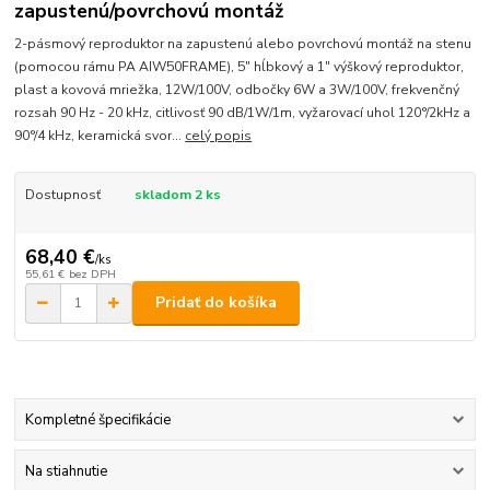
zapustenú/povrchovú montáž
2-pásmový reproduktor na zapustenú alebo povrchovú montáž na stenu
(pomocou rámu PA AIW50FRAME), 5" hĺbkový a 1" výškový reproduktor,
plast a kovová mriežka, 12W/100V, odbočky 6W a 3W/100V, frekvenčný
rozsah 90 Hz - 20 kHz, citlivosť 90 dB/1W/1m, vyžarovací uhol 120°/2kHz a
90°/4 kHz, keramická svor...
celý popis
Dostupnosť
skladom 2 ks
68,40 €
/
ks
55,61 €
bez DPH
Pridať do košíka
Kompletné špecifikácie
Na stiahnutie