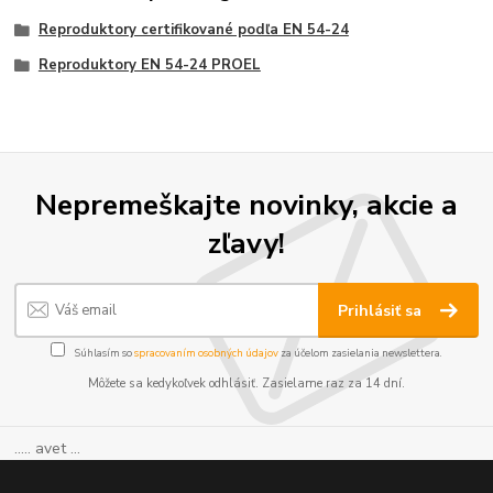
Reproduktory certifikované podľa EN 54-24
Reproduktory EN 54-24 PROEL
Nepremeškajte novinky, akcie a
zľavy!
Prihlásiť sa
Súhlasím so
spracovaním osobných údajov
za účelom zasielania newslettera.
Môžete sa kedykoľvek odhlásiť. Zasielame raz za 14 dní.
..... avet ...