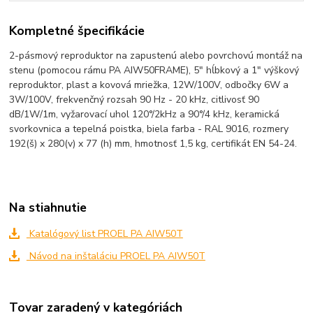
Kompletné špecifikácie
2-pásmový reproduktor na zapustenú alebo povrchovú montáž na
stenu (pomocou rámu PA AIW50FRAME), 5" hĺbkový a 1" výškový
reproduktor, plast a kovová mriežka, 12W/100V, odbočky 6W a
3W/100V, frekvenčný rozsah 90 Hz - 20 kHz, citlivosť 90
dB/1W/1m, vyžarovací uhol 120°/2kHz a 90°/4 kHz, keramická
svorkovnica a tepelná poistka, biela farba - RAL 9016, rozmery
192(š) x 280(v) x 77 (h) mm, hmotnosť 1,5 kg, certifikát EN 54-24.
Na stiahnutie
Katalógový list PROEL PA AIW50T
Návod na inštaláciu PROEL PA AIW50T
Tovar zaradený v kategóriách