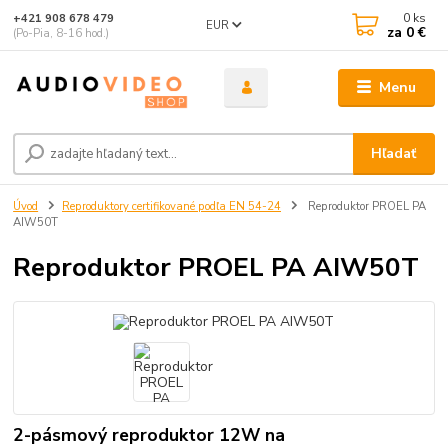
0
ks
+421 908 678 479
EUR
za
0 €
(Po-Pia, 8-16 hod.)
Menu
Hľadať
Úvod
Reproduktory certifikované podľa EN 54-24
Reproduktor PROEL PA
AIW50T
Reproduktor PROEL PA AIW50T
2-pásmový reproduktor 12W na