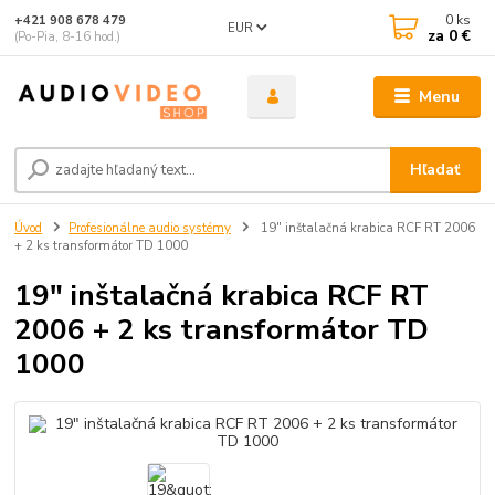
0
ks
+421 908 678 479
EUR
za
0 €
(Po-Pia, 8-16 hod.)
Menu
Hľadať
Úvod
Profesionálne audio systémy
19" inštalačná krabica RCF RT 2006
+ 2 ks transformátor TD 1000
19" inštalačná krabica RCF RT
2006 + 2 ks transformátor TD
1000