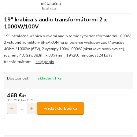
19" krabica s audio transformátormi 2 x
1000W/100V
19" inštalačná krabica s dvomi audio toroidnými transformátormi 1000W,
2 vstupné konektory SPEAKON na pripojenie výstupov zosilňovačov
4Ohm / 1000W (63V), 2 výstupy 100V/1000W (skrutkové svorkovnice),
rozmery 483(š) x 383(h) x 88(v) mm, 19"/2U, hmotnosť 24 kg (s
transformátormi)
celý popis
Dostupnosť
skladom 1 ks
468 €
/
ks
380,49 €
bez DPH
Pridať do košíka